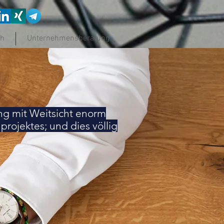
ch
Unternehmensberatung
ng mit Weitsicht enorm
rojektes; und dies völlig