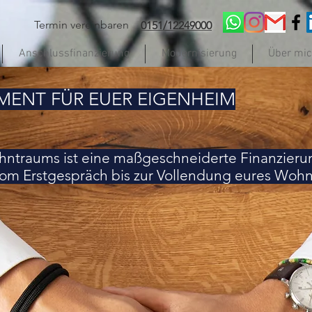
Termin vereinbaren
0151/12249000
Anschlussfinanzierung
Modernisierung
Über mi
MENT FÜR EUER EIGENHEIM
ohntraums ist eine maßgeschneiderte Finanzieru
 vom Erstgespräch bis zur Vollendung eures Wohnp