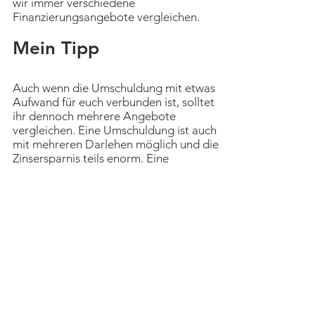
wir immer verschiedene
Finanzierungsangebote vergleichen.
Mein Tipp
Auch wenn die Umschuldung mit etwas
Aufwand für euch verbunden ist, solltet
ihr dennoch mehrere Angebote
vergleichen. Eine Umschuldung ist auch
mit mehreren Darlehen möglich und die
Zinsersparnis teils enorm. Eine
Umschuldung ist kein Hexenwerk und
binnen weniger Stunden auf den Weg
gebracht - von den deutlich günstigeren
Konditionen hingegen profitiert ihr
jahrelang.